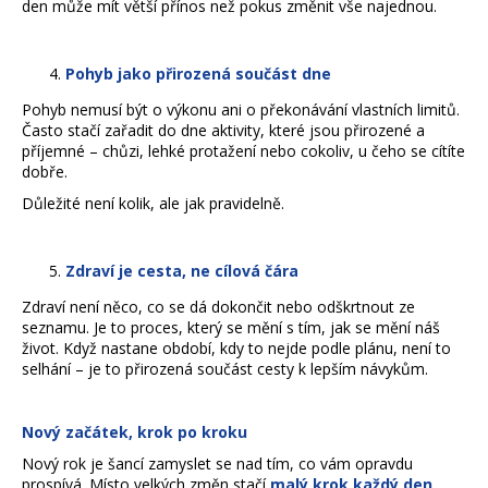
den může mít větší přínos než pokus změnit vše najednou.
Pohyb jako přirozená součást dne
Pohyb nemusí být o výkonu ani o překonávání vlastních limitů.
Často stačí zařadit do dne aktivity, které jsou přirozené a
příjemné – chůzi, lehké protažení nebo cokoliv, u čeho se cítíte
dobře.
Důležité není kolik, ale jak pravidelně.
Zdraví je cesta, ne cílová čára
Zdraví není něco, co se dá dokončit nebo odškrtnout ze
seznamu. Je to proces, který se mění s tím, jak se mění náš
život. Když nastane období, kdy to nejde podle plánu, není to
selhání – je to přirozená součást cesty k lepším návykům.
Nový začátek, krok po kroku
Nový rok je šancí zamyslet se nad tím, co vám opravdu
prospívá. Místo velkých změn stačí
malý krok každý den
,