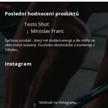
Z
á
Poslední hodnocení produktů
p
a
Testo Shot
t
Miroslav Franc
|
Hodnocení produktu je 5 z 5 hvězdiček.
í
Špičkový produkt , který mě dodává energii a dle mého se
cítím méně unavený. Používám dlouhodobě a kombinuji s
Tribulus...
Instagram
Sledovat na Instagramu