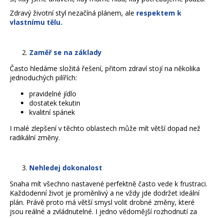
č
u
Zdravý životní styl nezačíná plánem, ale
respektem k
j
vlastnímu tělu.
e
m
Zaměř se na základy
e
Často hledáme složitá řešení, přitom zdraví stojí na několika
jednoduchých pilířích:
pravidelné jídlo
dostatek tekutin
kvalitní spánek
I malé zlepšení v těchto oblastech může mít větší dopad než
radikální změny.
Nehledej dokonalost
Snaha mít všechno nastavené perfektně často vede k frustraci.
Každodenní život je proměnlivý a ne vždy jde dodržet ideální
plán. Právě proto má větší smysl volit drobné změny, které
jsou reálné a zvládnutelné. I jedno vědomější rozhodnutí za