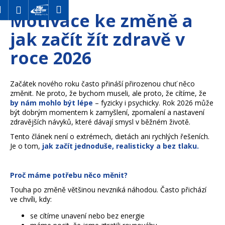
K
Hledat
Nákupní
Menu
Přihlášení
Motivace ke změně a
o
Přejít
Zpět
Zpět
na
košík
š
jak začít žít zdravě v
obsah
í
roce 2026
C
k
o
p
Začátek nového roku často přináší přirozenou chuť něco
o
změnit. Ne proto, že bychom museli, ale proto, že cítíme, že
by nám mohlo být lépe
– fyzicky i psychicky. Rok 2026 může
t
být dobrým momentem k zamyšlení, zpomalení a nastavení
ř
zdravějších návyků, které dávají smysl v běžném životě.
e
Tento článek není o extrémech, dietách ani rychlých řešeních.
b
Je o tom,
jak začít jednoduše, realisticky a bez tlaku.
u
j
Proč máme potřebu něco měnit?
e
Touha po změně většinou nevzniká náhodou. Často přichází
t
ve chvíli, kdy:
e
se cítíme unavení nebo bez energie
n