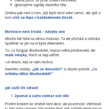
máme pocit, že jsme ztratili rovnováhu
a
ignorujeme signály vlastního těla
j
Změna pak není o tom „být lepší verzí sebe sama“, ale spíš o
í
tom
cítit se lépe
v každodenním životě.
t
?
Motivace není trvalá – návyky ano
Mnoho lidí čeká na silnou motivaci. Ta ale přichází a odchází.
Spoléhat se jen na ni bývá zklamáním.
To, co funguje dlouhodobě, nejsou velká předsevzetí, ale
malé návyky
, které se dají udržet
HLEDAT
i ve dnech, kdy se nám nechce.
Namísto otázky:
„Jak se donutím?“
si zkuste položit:
„Co
zvládnu dělat dlouhodobě?“
D
o
p
Jak začít žít zdravě
o
Zpomal a začni vnímat své tělo
r
u
Prvním krokem ke změně není akce, ale pozornost. Všimnout
si, kdy jsme unavení, kdy máme hlad, kdy potřebujeme pauzu.