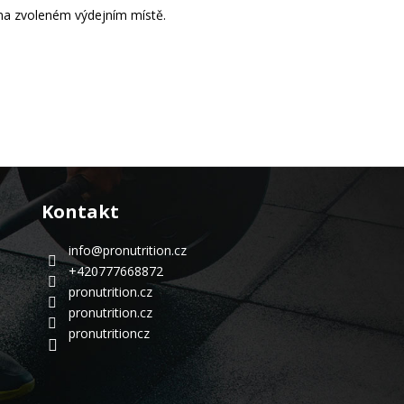
 na zvoleném výdejním místě.
Kontakt
info
@
pronutrition.cz
+420777668872
pronutrition.cz
pronutrition.cz
pronutritioncz