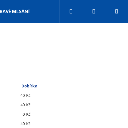
Hledat
Přihlášení
Nák
RAVÉ MLSÁNÍ
SETY
BLOG
HODNOCENÍ OBC
koš
Dobírka
40 Kč
40 Kč
0 Kč
40 Kč