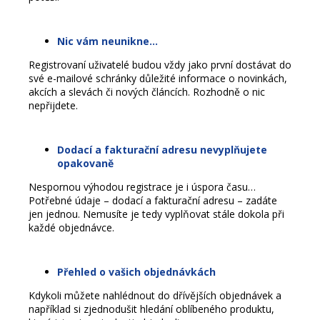
a
j
Nic vám neunikne
…
í
Registrovaní uživatelé budou vždy jako první dostávat do
t
své e-mailové schránky důležité informace o novinkách,
?
akcích a slevách či nových článcích. Rozhodně o nic
nepřijdete.
Dodací a fakturační adresu nevyplňujete
opakovaně
HLEDAT
Nespornou výhodou registrace je i úspora času…
Potřebné údaje – dodací a fakturační adresu – zadáte
jen jednou. Nemusíte je tedy vyplňovat stále dokola při
D
každé objednávce.
o
p
Přehled o vašich objednávkách
o
r
Kdykoli můžete nahlédnout do dřívějších objednávek a
u
například si zjednodušit hledání oblíbeného produktu,