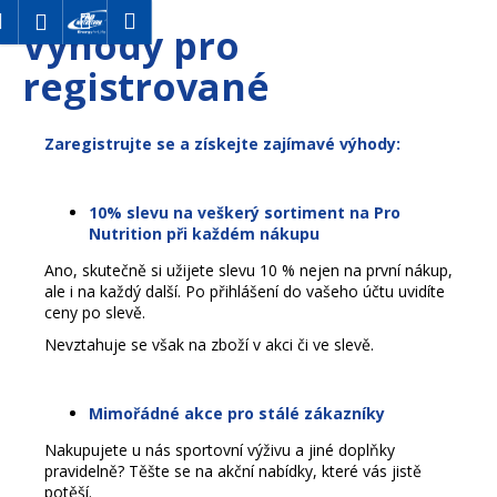
K
Hledat
Nákupní
Menu
Přihlášení
Výhody pro
o
Přejít
Zpět
Zpět
na
košík
š
registrované
obsah
í
C
k
o
Zaregistrujte se
a získejte zajímavé výhody:
p
o
10% slevu na veškerý sortiment na
Pro
t
Nutrition
při každém nákupu
ř
Ano, skutečně si užijete slevu 10 % nejen na první nákup,
e
ale i na každý další. Po přihlášení do vašeho účtu uvidíte
ceny po slevě.
b
Nevztahuje se však na zboží v akci či ve slevě.
u
j
e
Mimořádné akce pro stálé zákazníky
t
Nakupujete u nás sportovní výživu a jiné doplňky
e
pravidelně? Těšte se na akční nabídky, které vás jistě
n
potěší.