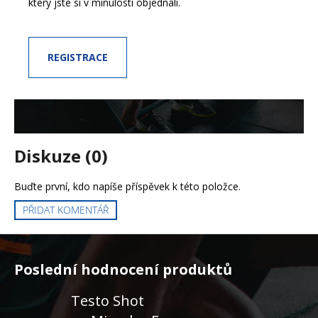
č
který jste si v minulosti objednali.
u
j
e
REGISTRACE
m
e
Diskuze (0)
Buďte první, kdo napíše příspěvek k této položce.
PŘIDAT KOMENTÁŘ
Z
á
Poslední hodnocení produktů
p
a
Testo Shot
t