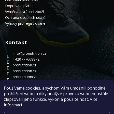
Doprava a platba
Výměna a vrácení zboží
Ochrana osobních údajů
Výhody pro registrované
Kontakt
info
@
pronutrition.cz
+420777668872
pronutrition.cz
pronutrition.cz
pronutritioncz
Používáme cookies, abychom Vám umožnili pohodlné
Přijímáme online platby
prohlížení webu a díky analýze provozu webu neustále
zlepšovali jeho funkce, výkon a použitelnost.
Více
informací