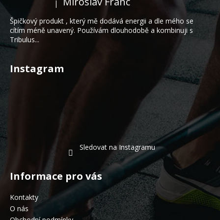
Miroslav Franc
|
Hodnocení produktu je 5 z 5 hvězdiček.
í
Špičkový produkt , který mě dodává energii a dle mého se
cítím méně unavený. Používám dlouhodobě a kombinuji s
Tribulus...
Instagram
Sledovat na Instagramu
Informace pro vás
Kontakty
O nás
Obchodní podmínky