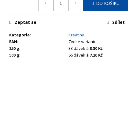
č
DO KOŠÍKU
cena:
u
j
e
Zeptat se
Sdílet
m
e
Kategorie
:
Kreatiny
EAN
:
Zvolte variantu
250 g
:
33 dávek à
8,30 Kč
500 g
:
66 dávek à
7,20 Kč