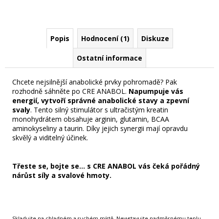
Popis
Hodnocení (1)
Diskuze
Ostatní informace
Chcete nejsilnější anabolické prvky pohromadě? Pak
rozhodně sáhněte po CRE ANABOL.
Napumpuje vás
energií, vytvoří správné anabolické stavy a zpevní
svaly
. Tento silný
stimulátor
s ultračistým kreatin
monohydrátem obsahuje arginin, glutamin, BCAA
aminokyseliny a
taurin
. Díky jejich synergii mají opravdu
skvělý a viditelný účinek.
Třeste se, bojte se… s CRE ANABOL vás čeká pořádný
nárůst síly a svalové hmoty.
Skladujte na chladném a suchém místě. Nevystavujte nadměrnému teplu,