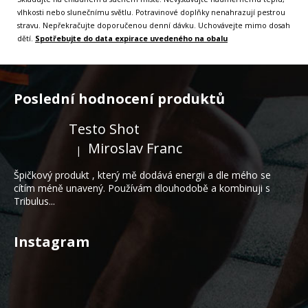
vlhkosti nebo slunečnímu světlu. Potravinové doplňky nenahrazují pestrou
stravu. Nepřekračujte doporučenou denní dávku. Uchovávejte mimo dosah
dětí.
Spotřebujte do data expirace uvedeného na obalu
Z
á
Poslední hodnocení produktů
p
a
Testo Shot
t
Miroslav Franc
|
Hodnocení produktu je 5 z 5 hvězdiček.
í
Špičkový produkt , který mě dodává energii a dle mého se
cítím méně unavený. Používám dlouhodobě a kombinuji s
Tribulus...
Instagram