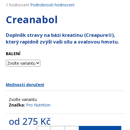
Průměrné
1 hodnocení
Podrobnosti hodnocení
a
hodnocení
j
Creanabol
produktu
í
je
5,0
t
z
Doplněk stravy na bázi kreatinu (Creapure®),
?
5
který rapidně zvýší vaši sílu a svalovou hmotu.
hvězdiček.
BALENÍ
HLEDAT
Možnosti doručení
D
o
Zvolte variantu
p
Značka:
Pro Nutrition
o
r
od
275 Kč
u
Měrná