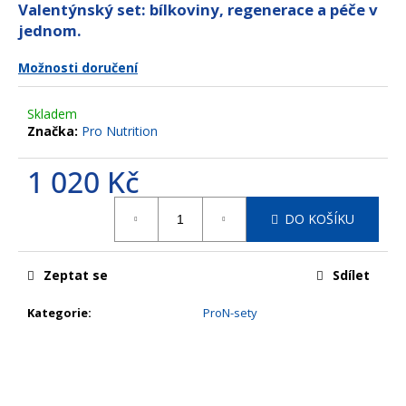
z
Valentýnský set: bílkoviny, regenerace a péče v
a
5
jednom.
hvězdiček.
j
í
Možnosti doručení
t
?
Skladem
Značka:
Pro Nutrition
1 020 Kč
Měrná
HLEDAT
DO KOŠÍKU
cena:
Zeptat se
Sdílet
D
o
Kategorie
:
ProN-sety
p
o
r
u