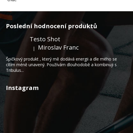
Z
á
Poslední hodnocení produktů
p
a
Testo Shot
t
Miroslav Franc
|
Hodnocení produktu je 5 z 5 hvězdiček.
í
Špičkový produkt , který mě dodává energii a dle mého se
cítím méně unavený. Používám dlouhodobě a kombinuji s
Tribulus...
Instagram