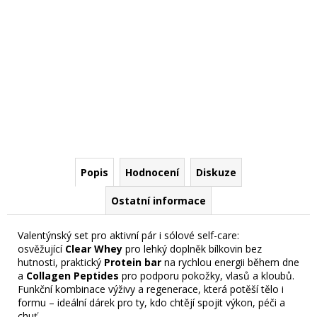
č
u
j
e
m
e
Popis
Hodnocení
Diskuze
Ostatní informace
Valentýnský set pro aktivní pár i sólové self-care:
osvěžující
Clear Whey
pro lehký doplněk bílkovin bez
hutnosti, praktický
P
rotein bar
na rychlou energii během dne
a
Collagen Peptides
pro podporu pokožky, vlasů a kloubů.
Funkční kombinace výživy a regenerace, která potěší tělo i
formu – ideální dárek pro ty, kdo chtějí spojit výkon, péči a
chuť.