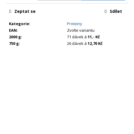
č
u
Zeptat se
Sdílet
j
e
Kategorie
:
Proteiny
m
EAN
:
Zvolte variantu
e
2000 g
:
71 dávek à
11,- Kč
750 g
:
26 dávek à
12,70 Kč