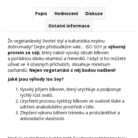
Popis
Hodnocení
Diskuze
Ostatní informace
Že vegetariánský životní styl a kulturistika nejdou
dohromady? Dejte předsudkům vale… ISO SOY je
výborný
protein ze sóji
, který nabízí vysoký obsah bílkovin
a pořádnou dávku vitamínů a minerálů. I když si ho můžete
užívat ve 4 úžasných příchutích, obsahuje minimum
sacharidů.
Nejen vegetariáni z něj budou nadšení!
Jaké jsou výhody Iso Soy?
Vysoký příjem bílkovin, který urychluje a podporuje
rychlý růst svalů.
Urychlení procesu syntézy bílkovin ve svalové tkáni a
udržení anabolického prostředí v těle.
Zlepšení výkonu během tréninku a protizánětlivé a
antioxidační vlastnosti.
Skladujte na chladném a suchém místě. Nevystavujte nadměrnému teplu,