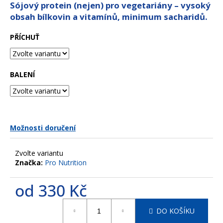
z
Sójový protein (nejen) pro vegetariány – vysoký
a
5
obsah bílkovin a vitamínů, minimum sacharidů.
hvězdiček.
j
í
PŘÍCHUŤ
t
?
BALENÍ
HLEDAT
Možnosti doručení
Zvolte variantu
D
Značka:
Pro Nutrition
o
p
od
330 Kč
o
r
Měrná
DO KOŠÍKU
u
cena: