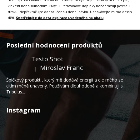
vlhkosti nebo slunečnímu světlu. Potravinové doplňky nenahrazují pestrou
stravu. Nepřekračujte doporučenou denní dávku. Uchovávejte mimo dosah
dětí.
Spotřebujte do data expirace uvedeného na obalu
Z
á
Poslední hodnocení produktů
p
a
Testo Shot
t
Miroslav Franc
|
Hodnocení produktu je 5 z 5 hvězdiček.
í
Špičkový produkt , který mě dodává energii a dle mého se
cítím méně unavený. Používám dlouhodobě a kombinuji s
Tribulus...
Instagram