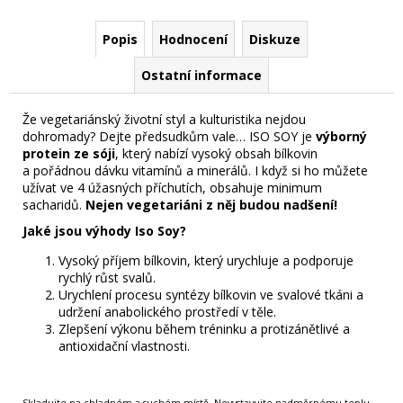
Popis
Hodnocení
Diskuze
Ostatní informace
Že vegetariánský životní styl a kulturistika nejdou
dohromady? Dejte předsudkům vale… ISO SOY je
výborný
protein ze sóji
, který nabízí vysoký obsah bílkovin
a pořádnou dávku vitamínů a minerálů. I když si ho můžete
užívat ve 4 úžasných příchutích, obsahuje minimum
sacharidů.
Nejen vegetariáni z něj budou nadšení!
Jaké jsou výhody Iso Soy?
Vysoký příjem bílkovin, který urychluje a podporuje
rychlý růst svalů.
Urychlení procesu syntézy bílkovin ve svalové tkáni a
udržení anabolického prostředí v těle.
Zlepšení výkonu během tréninku a protizánětlivé a
antioxidační vlastnosti.
Skladujte na chladném a suchém místě. Nevystavujte nadměrnému teplu,