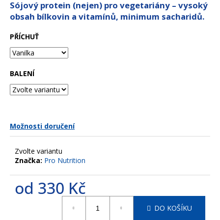
z
Sójový protein (nejen) pro vegetariány – vysoký
a
5
obsah bílkovin a vitamínů, minimum sacharidů.
hvězdiček.
j
í
PŘÍCHUŤ
t
?
BALENÍ
HLEDAT
Možnosti doručení
Zvolte variantu
D
Značka:
Pro Nutrition
o
p
od
330 Kč
o
r
Měrná
DO KOŠÍKU
u
cena: