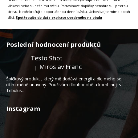
vlhkosti nebo slunečnímu světlu. Potravinové doplňky nenahrazují pestrou
stravu. Nepřekračujte doporučenou denní dávku. Uchovávejte mimo dosah
dětí.
Spotřebujte do data expirace uvedeného na obalu
Z
á
Poslední hodnocení produktů
p
a
Testo Shot
t
Miroslav Franc
|
Hodnocení produktu je 5 z 5 hvězdiček.
í
Špičkový produkt , který mě dodává energii a dle mého se
cítím méně unavený. Používám dlouhodobě a kombinuji s
Tribulus...
Instagram