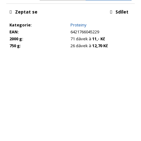
č
u
Zeptat se
Sdílet
j
e
Kategorie
:
Proteiny
m
EAN
:
6421766045229
e
2000 g
:
71 dávek à
11,- Kč
750 g
:
26 dávek à
12,70 Kč