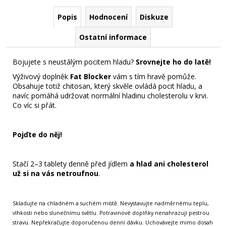
Popis
Hodnocení
Diskuze
Ostatní informace
Bojujete s neustálým pocitem hladu?
Srovnejte ho do latě!
Výživový doplněk
Fat Blocker
vám s tím hravě pomůže.
Obsahuje totiž chitosan, který skvěle ovládá pocit hladu, a
navíc pomáhá udržovat normální hladinu cholesterolu v krvi.
Co víc si přát.
Pojďte do něj!
Stačí 2–3 tablety denně před jídlem
a hlad ani cholesterol
už si na vás netroufnou
.
Skladujte na chladném a suchém místě. Nevystavujte nadměrnému teplu,
vlhkosti nebo slunečnímu světlu. Potravinové doplňky nenahrazují pestrou
stravu. Nepřekračujte doporučenou denní dávku. Uchovávejte mimo dosah