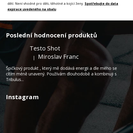
dětí. Není vhodné pro děti, těhotné a kojící ženy.
Spotřebujte do data
expirace uvedeného na obalu
Z
á
Poslední hodnocení produktů
p
a
Testo Shot
t
Miroslav Franc
|
Hodnocení produktu je 5 z 5 hvězdiček.
í
Špičkový produkt , který mě dodává energii a dle mého se
cítím méně unavený. Používám dlouhodobě a kombinuji s
Tribulus...
Instagram