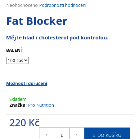
Průměrné
Neohodnoceno
Podrobnosti hodnocení
a
hodnocení
j
Fat Blocker
produktu
í
je
0,0
t
z
Mějte hlad i cholesterol pod kontrolou.
?
5
hvězdiček.
BALENÍ
HLEDAT
Možnosti doručení
D
Skladem
o
Značka:
Pro Nutrition
p
o
220 Kč
r
Měrná
u
DO KOŠÍKU
cena: