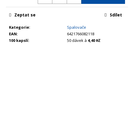
č
u
j
Zeptat se
Sdílet
e
m
Kategorie
:
Spalovače
e
EAN
:
6421766082118
100 kapslí
:
50 dávek à
4,40 Kč