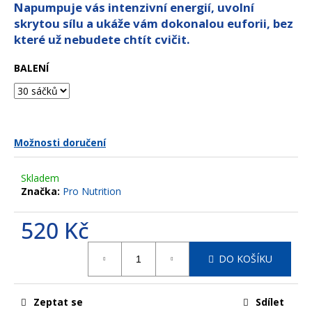
z
Napumpuje vás intenzivní energií, uvolní
a
5
skrytou sílu a ukáže vám dokonalou euforii, bez
hvězdiček.
j
které už nebudete chtít cvičit.
í
t
BALENÍ
?
Možnosti doručení
HLEDAT
Skladem
Značka:
Pro Nutrition
D
520 Kč
o
Měrná
p
DO KOŠÍKU
cena:
o
r
u
Zeptat se
Sdílet