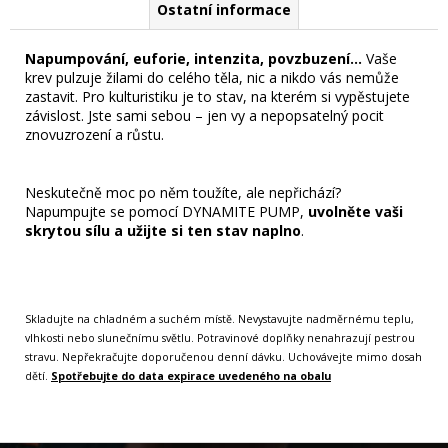
Ostatní informace
Napumpování, euforie
, intenzita, povzbuzení…
Vaše
krev pulzuje žilami do celého těla, nic a nikdo vás nemůže
zastavit. Pro kulturistiku je to stav, na kterém si vypěstujete
závislost. Jste sami sebou – jen vy a nepopsatelný pocit
znovuzrození a růstu.
Neskutečně moc po něm toužíte, ale nepřichází?
Napumpujte se pomocí DYNAMITE PUMP,
uvolněte vaši
skrytou sílu a užijte si ten stav naplno
.
Skladujte na chladném a suchém místě. Nevystavujte nadměrnému teplu,
vlhkosti nebo slunečnímu světlu. Potravinové doplňky nenahrazují pestrou
stravu. Nepřekračujte doporučenou denní dávku. Uchovávejte mimo dosah
dětí.
Spotřebujte do data expirace uvedeného na obalu