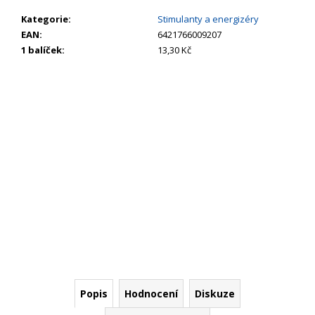
č
u
Kategorie
:
Stimulanty a energizéry
j
EAN
:
6421766009207
e
1 balíček
:
13,30 Kč
m
e
Popis
Hodnocení
Diskuze