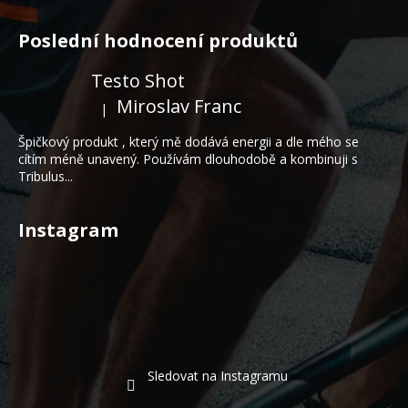
Z
á
Poslední hodnocení produktů
p
a
Testo Shot
t
Miroslav Franc
|
Hodnocení produktu je 5 z 5 hvězdiček.
í
Špičkový produkt , který mě dodává energii a dle mého se
cítím méně unavený. Používám dlouhodobě a kombinuji s
Tribulus...
Instagram
Sledovat na Instagramu