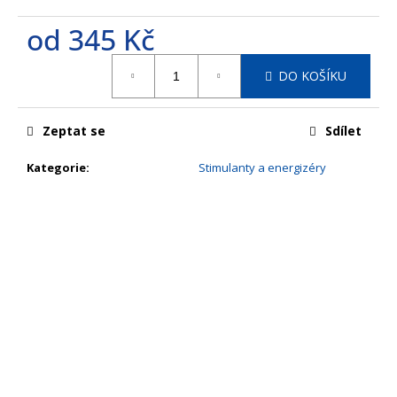
č
u
od
345 Kč
j
e
Měrná
DO KOŠÍKU
m
cena:
e
Zeptat se
Sdílet
Kategorie
:
Stimulanty a energizéry