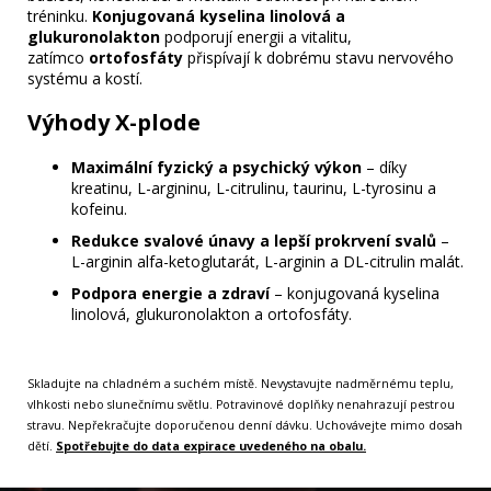
tréninku.
Konjugovaná kyselina linolová a
glukuronolakton
podporují energii a vitalitu,
zatímco
ortofosfáty
přispívají k dobrému stavu nervového
systému a kostí.
Výhody X-plode
Maximální fyzický a psychický výkon
– díky
kreatinu, L-argininu, L-citrulinu, taurinu, L-tyrosinu a
kofeinu.
Redukce svalové únavy a lepší prokrvení svalů
–
L-arginin alfa-ketoglutarát, L-arginin a DL-citrulin malát.
Podpora energie a zdraví
– konjugovaná kyselina
linolová, glukuronolakton a ortofosfáty.
Skladujte na chladném a suchém místě. Nevystavujte nadměrnému teplu,
vlhkosti nebo slunečnímu světlu. Potravinové doplňky nenahrazují pestrou
stravu. Nepřekračujte doporučenou denní dávku. Uchovávejte mimo dosah
dětí.
Spotřebujte do data expirace uvedeného na obalu.