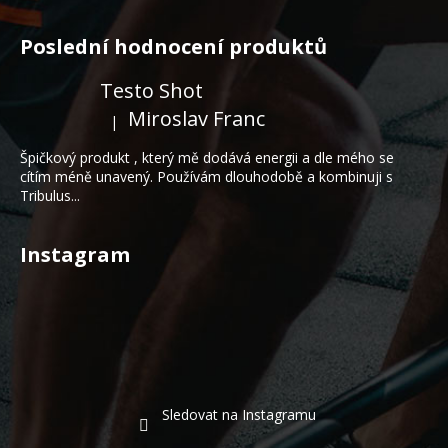
Z
á
Poslední hodnocení produktů
p
a
Testo Shot
t
Miroslav Franc
|
Hodnocení produktu je 5 z 5 hvězdiček.
í
Špičkový produkt , který mě dodává energii a dle mého se
cítím méně unavený. Používám dlouhodobě a kombinuji s
Tribulus...
Instagram
Sledovat na Instagramu