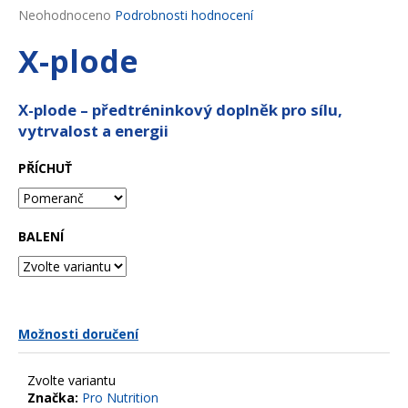
Průměrné
Neohodnoceno
Podrobnosti hodnocení
a
hodnocení
j
X-plode
produktu
í
je
0,0
t
z
X-plode – předtréninkový doplněk pro sílu,
?
5
vytrvalost a energii
hvězdiček.
PŘÍCHUŤ
HLEDAT
BALENÍ
D
o
p
Možnosti doručení
o
r
Zvolte variantu
u
Značka:
Pro Nutrition