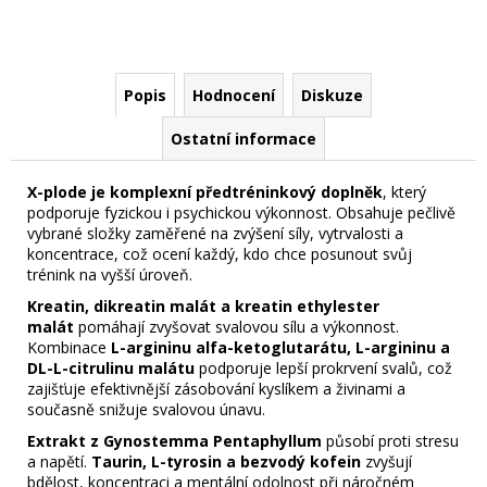
Popis
Hodnocení
Diskuze
Ostatní informace
X-plode je komplexní předtréninkový doplněk
, který
podporuje fyzickou i psychickou výkonnost. Obsahuje pečlivě
vybrané složky zaměřené na zvýšení síly, vytrvalosti a
koncentrace, což ocení každý, kdo chce posunout svůj
trénink na vyšší úroveň.
Kreatin, dikreatin malát a kreatin ethylester
malát
pomáhají zvyšovat svalovou sílu a výkonnost.
Kombinace
L-argininu alfa-ketoglutarátu, L-argininu a
DL-L-citrulinu malátu
podporuje lepší prokrvení svalů, což
zajišťuje efektivnější zásobování kyslíkem a živinami a
současně snižuje svalovou únavu.
Extrakt z Gynostemma Pentaphyllum
působí proti stresu
a napětí.
Taurin, L-tyrosin a bezvodý kofein
zvyšují
bdělost, koncentraci a mentální odolnost při náročném