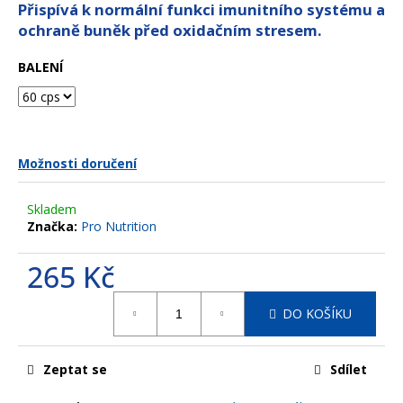
z
Přispívá k normální funkci imunitního systému a
a
5
ochraně buněk před oxidačním stresem.
hvězdiček.
j
í
BALENÍ
t
?
Možnosti doručení
HLEDAT
Skladem
Značka:
Pro Nutrition
265 Kč
D
Měrná
o
DO KOŠÍKU
cena:
p
o
r
Zeptat se
Sdílet
u