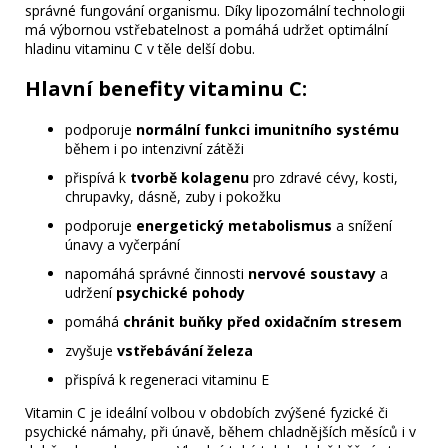
správné fungování organismu. Díky lipozomální technologii
má výbornou vstřebatelnost a pomáhá udržet optimální
hladinu vitaminu C v těle delší dobu.
Hlavní benefity vitaminu C:
podporuje
normální funkci imunitního systému
během i po intenzivní zátěži
přispívá k
tvorbě kolagenu
pro zdravé cévy, kosti,
chrupavky, dásně, zuby i pokožku
podporuje
energetický metabolismus
a snížení
únavy a vyčerpání
napomáhá správné činnosti
nervové soustavy
a
udržení
psychické pohody
pomáhá
chránit buňky před oxidačním stresem
zvyšuje
vstřebávání železa
přispívá k regeneraci vitaminu E
Vitamin C je ideální volbou v obdobích zvýšené fyzické či
psychické námahy, při únavě, během chladnějších měsíců i v