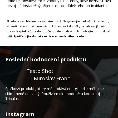
době rekonvalescence. Vhodný také tehdy, když běžná strava
nezajistí dostatečný příjem tohoto důležitého antioxidantu.
Skladujte na chladném a suchém místě. Nevystavujte nadměrnému teplu,
vlhkosti nebo slunečnímu světlu. Potravinové doplňky nenahrazují pestrou
stravu. Nepřekračujte doporučenou denní dávku. Uchovávejte mimo dosah
dětí.
Spotřebujte do data expirace uvedeného na obalu
Z
á
Poslední hodnocení produktů
p
a
Testo Shot
t
Miroslav Franc
|
Hodnocení produktu je 5 z 5 hvězdiček.
í
Špičkový produkt , který mě dodává energii a dle mého se
cítím méně unavený. Používám dlouhodobě a kombinuji s
Tribulus...
Instagram