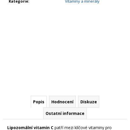
č
Kategorie
:
Vitamíny a minerály
u
j
e
m
e
Popis
Hodnocení
Diskuze
Ostatní informace
Lipozomální vitamin C
patří mezi klíčové vitaminy pro