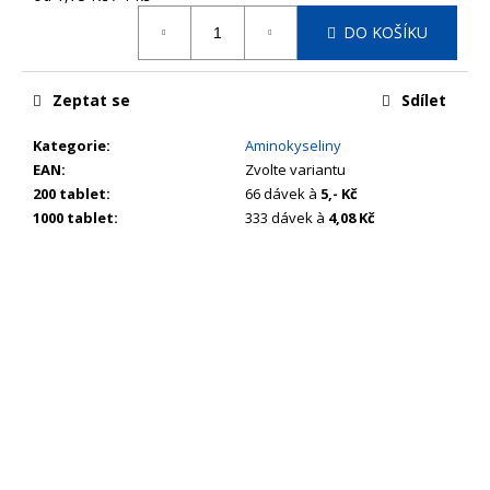
č
cena:
u
DO KOŠÍKU
j
e
m
Zeptat se
Sdílet
e
Kategorie
:
Aminokyseliny
EAN
:
Zvolte variantu
200 tablet
:
66 dávek à
5,- Kč
1000 tablet
:
333 dávek à
4,08 Kč