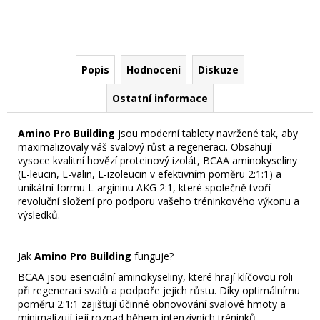
Popis
Hodnocení
Diskuze
Ostatní informace
Amino Pro Building
jsou moderní tablety navržené tak, aby
maximalizovaly váš svalový růst a regeneraci. Obsahují
vysoce kvalitní hovězí proteinový izolát, BCAA aminokyseliny
(L-leucin, L-valin, L-izoleucin v efektivním poměru 2:1:1) a
unikátní formu L-argininu AKG 2:1, které společně tvoří
revoluční složení pro podporu vašeho tréninkového výkonu a
výsledků.
Jak
Amino Pro Building
funguje?
BCAA jsou esenciální aminokyseliny, které hrají klíčovou roli
při regeneraci svalů a podpoře jejich růstu. Díky optimálnímu
poměru 2:1:1 zajišťují účinné obnovování svalové hmoty a
minimalizují její rozpad během intenzivních tréninků.