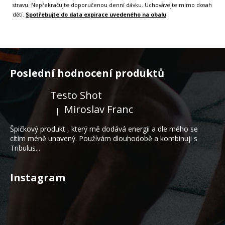
stravu. Nepřekračujte doporučenou denní dávku. Uchovávejte mimo dosah
dětí.
Spotřebujte do data expirace uvedeného na obalu
Z
á
Poslední hodnocení produktů
p
a
Testo Shot
t
Miroslav Franc
|
Hodnocení produktu je 5 z 5 hvězdiček.
í
Špičkový produkt , který mě dodává energii a dle mého se
cítím méně unavený. Používám dlouhodobě a kombinuji s
Tribulus...
Instagram