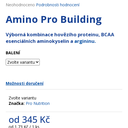
Průměrné
Neohodnoceno
Podrobnosti hodnocení
a
hodnocení
j
Amino Pro Building
produktu
í
je
0,0
t
z
Výborná kombinace hovězího proteinu, BCAA
?
5
esenciálních aminokyselin a
argininu.
hvězdiček.
BALENÍ
HLEDAT
Možnosti doručení
D
o
Zvolte variantu
p
Značka:
Pro Nutrition
o
r
od
345 Kč
u
Měrná
od 1,73 Kč / 1 ks