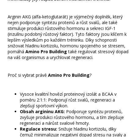
Arginin AKG (alfa-ketoglutarát)
je výjimečný doplněk, který
nejen podporuje syntézu proteinů a růst svalů, ale také
stimuluje produkci růstového hormonu a sekreci IGF-1
(inzulínu podobný růstový faktor). Tyto faktory jsou klíčem k
lepším výsledkům po každém tréninku. Díky schopnosti
snižovat hladinu kortizolu, hormonu spojeného se stresem,
pomáhá
Amino Pro Building
také regulovat stresový dopad
na váš organismus a urychlovat regeneraci.
Proč si vybrat právě
Amino Pro Building
?
Vysoce kvalitní hovězí proteinový izolát a
BCAA v
poměru 2:1:1
: Podporují růst svalů, regeneraci a
zlepšují sportovní výkon.
Obsah argininu AKG:
Podporuje syntézu proteinů,
zvyšuje produkci růstového hormonu, a tím zlepšuje
regeneraci a nárůst svalové hmoty.
Regulace stresu:
Snižuje hladinu kortizolu, díky
čemuž minimalizuje negativní dopad stresu na svaly a