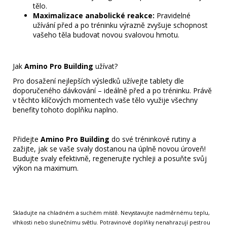
tělo.
Maximalizace anabolické reakce:
Pravidelné
užívání před a po tréninku výrazně zvyšuje schopnost
vašeho těla budovat novou svalovou hmotu.
Jak
Amino Pro Building
užívat?
Pro dosažení nejlepších výsledků užívejte tablety dle
doporučeného dávkování – ideálně před a po tréninku. Právě
v těchto klíčových momentech vaše tělo využije všechny
benefity tohoto doplňku naplno.
Přidejte
Amino Pro Building
do své tréninkové rutiny a
zažijte, jak se vaše svaly dostanou na úplně novou úroveň!
Budujte svaly efektivně, regenerujte rychleji a posuňte svůj
výkon na maximum.
Skladujte na chladném a suchém místě. Nevystavujte nadměrnému teplu,
vlhkosti nebo slunečnímu světlu. Potravinové doplňky nenahrazují pestrou