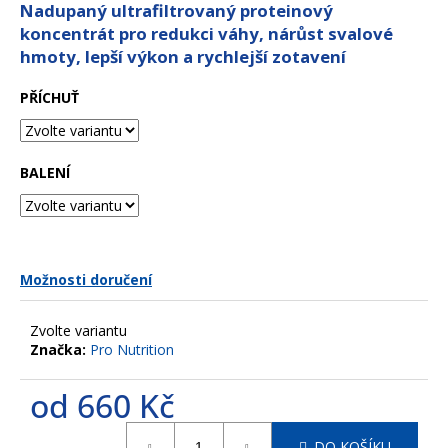
z
Nadupaný ultrafiltrovaný proteinový
a
5
koncentrát pro redukci váhy, nárůst svalové
hvězdiček.
j
hmoty, lepší výkon a rychlejší zotavení
í
t
PŘÍCHUŤ
?
BALENÍ
HLEDAT
Možnosti doručení
D
Zvolte variantu
o
Značka:
Pro Nutrition
p
o
od
660 Kč
r
u
Měrná
DO KOŠÍKU