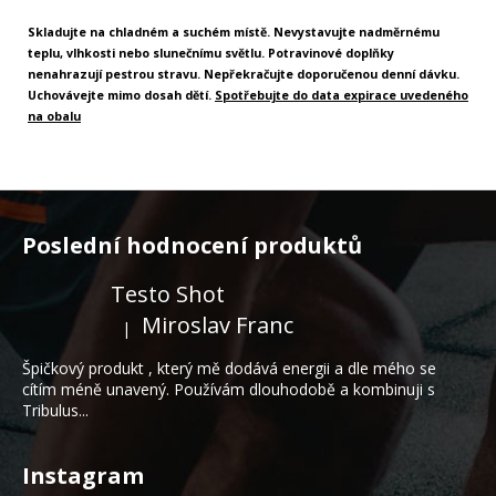
Skladujte na chladném a suchém místě. Nevystavujte nadměrnému
teplu, vlhkosti nebo slunečnímu světlu. Potravinové doplňky
nenahrazují pestrou stravu. Nepřekračujte doporučenou denní dávku.
Uchovávejte mimo dosah dětí.
Spotřebujte do data expirace uvedeného
na obalu
Z
á
Poslední hodnocení produktů
p
a
Testo Shot
t
Miroslav Franc
|
Hodnocení produktu je 5 z 5 hvězdiček.
í
Špičkový produkt , který mě dodává energii a dle mého se
cítím méně unavený. Používám dlouhodobě a kombinuji s
Tribulus...
Instagram