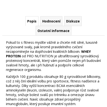
Popis
Hodnocení
Diskuze
Ostatní informace
Pokud to s fitness myslíte vážně a chcete mít silné, luxusně
vyrýsované svaly, pak kromě pravidelného cvičení
nezapomínejte na doplňování kvalitních bílkovin.
WHEY
PROTEIN
od PRO NUTRITION je ultrafiltrovaný syrovátkový
proteinový koncentrát, který vám pomůže nejen při budování
svalové hmoty, ale i při hubnutí a podpoře celkové
regenerace organismu.
Každých 100 g produktu obsahuje 80 g syrovátkové bílkoviny,
což z něj činí ideální volbu pro sportovce, fitness nadšence a
kulturisty. Díky vyšší koncentraci BCAA esenciálních
aminokyselin (leucin, izoleucin, valin) podporuje růst svalové
hmoty, snižuje bolest svalů po tréninku a omezuje únavu
během cvičení. Navíc obsahuje zdraví prospěšný
imunoglobulin, který posiluje imunitní systém.