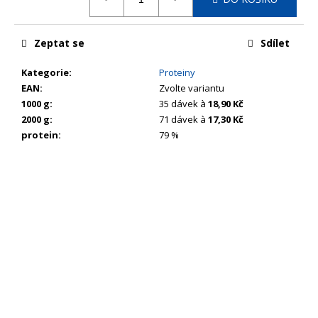
č
cena:
u
j
Zeptat se
Sdílet
e
m
Kategorie
:
Proteiny
e
EAN
:
Zvolte variantu
1000 g
:
35 dávek à
18,90 Kč
2000 g
:
71 dávek à
17,30 Kč
protein
:
79 %