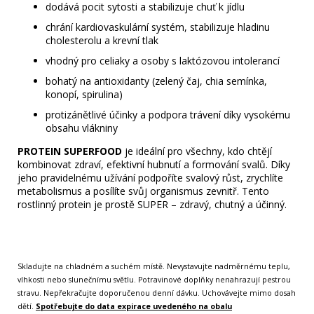
dodává pocit sytosti a stabilizuje chuť k jídlu
chrání kardiovaskulární systém, stabilizuje hladinu
cholesterolu a krevní tlak
vhodný pro celiaky a osoby s laktózovou intolerancí
bohatý na antioxidanty (zelený čaj, chia semínka,
konopí, spirulina)
protizánětlivé účinky a podpora trávení díky vysokému
obsahu vlákniny
PROTEIN SUPERFOOD
je ideální pro všechny, kdo chtějí
kombinovat zdraví, efektivní hubnutí a formování svalů. Díky
jeho pravidelnému užívání podpoříte svalový růst, zrychlíte
metabolismus a posílíte svůj organismus zevnitř. Tento
rostlinný protein je prostě SUPER – zdravý, chutný a účinný.
Skladujte na chladném a suchém místě. Nevystavujte nadměrnému teplu,
vlhkosti nebo slunečnímu světlu. Potravinové doplňky nenahrazují pestrou
stravu. Nepřekračujte doporučenou denní dávku. Uchovávejte mimo dosah
dětí.
Spotřebujte do data expirace uvedeného na obalu