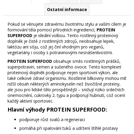
Ostatní informace
Pokud se věnujete zdravému životnímu stylu a vaším cílem je
formování těla pomocí přírodních ingrediencí,
PROTEIN
SUPERFOOD
je ideální volbou. Tento rostlinný proteinový
doplněk je čistě z rostlinných zdrojů, neobsahuje lepek,
laktózu ani sóju, což jej činí vhodným pro veganů,
vegetariány i osoby s potravinovými nesnášenlivostmi.
PROTEIN SUPERFOOD
obsahuje směs rostlinných prášků,
superpotravin, semen a sušeného ovoce. Tento komplexní
proteinový doplněk podporuje nejen sportovní výkon, ale
také celkové zdraví organismu. Rostlinné bílkoviny mohou mít
nižší obsah některých aminokyselin než živočišné proteiny,
ale jsou pro lidské tělo prospěšnější – snižují riziko srdečních
onemocnění, cukrovky 2. typu a podporují hubnutí, což ocení
každý aktivní sportovec.
Hlavní výhody PROTEIN SUPERFOOD:
podporuje růst svalů a regeneraci
pomáhá při spalování tuků a udržení štíhlé postavy