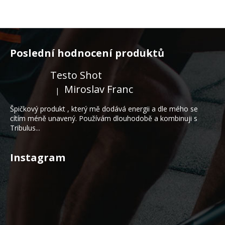
Z
á
Poslední hodnocení produktů
p
a
Testo Shot
t
Miroslav Franc
|
Hodnocení produktu je 5 z 5 hvězdiček.
í
Špičkový produkt , který mě dodává energii a dle mého se
cítím méně unavený. Používám dlouhodobě a kombinuji s
Tribulus...
Instagram