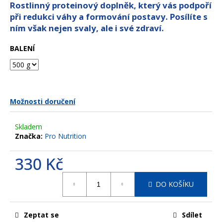
z
Rostlinný proteinový doplněk, který vás podpoří
a
5
při redukci váhy a formování postavy. Posílíte s
hvězdiček.
j
ním však nejen svaly, ale i své zdraví.
í
t
BALENÍ
?
Možnosti doručení
HLEDAT
Skladem
Značka:
Pro Nutrition
D
330 Kč
o
Měrná
p
DO KOŠÍKU
cena:
o
r
u
Zeptat se
Sdílet