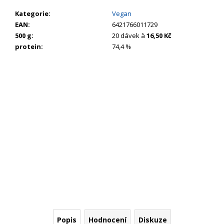
č
u
Kategorie
:
Vegan
j
EAN
:
6421766011729
e
500 g
:
20 dávek à
16,50 Kč
m
protein
:
74,4 %
e
Popis
Hodnocení
Diskuze