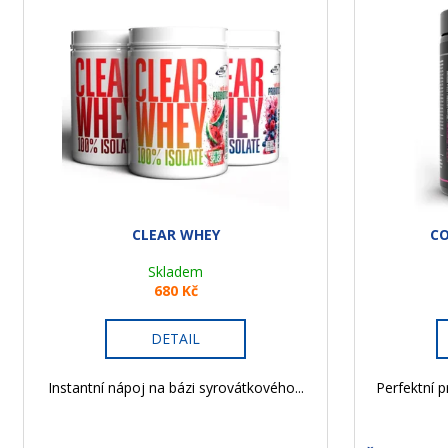
r
ý
o
p
d
i
u
s
k
p
t
r
ů
o
d
u
CLEAR WHEY
C
k
t
Skladem
680 Kč
ů
DETAIL
Instantní nápoj na bázi syrovátkového...
Perfektní p