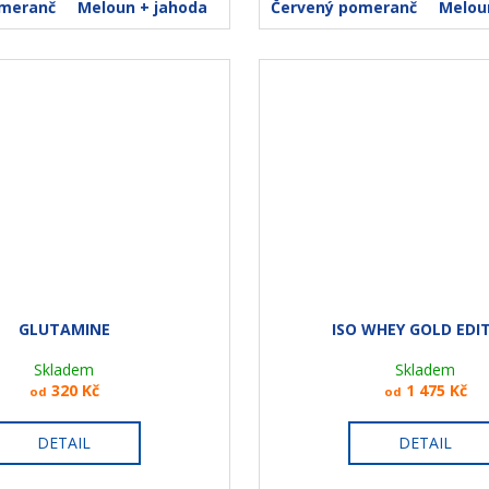
omeranč
Meloun + jahoda
Růžová limonáda
Červený pomeranč
Melou
GLUTAMINE
ISO WHEY GOLD EDI
Skladem
Skladem
320 Kč
1 475 Kč
od
od
DETAIL
DETAIL