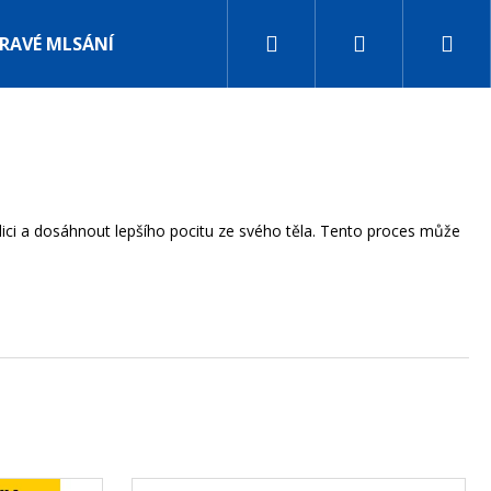
Hledat
Přihlášení
Nák
RAVÉ MLSÁNÍ
SETY
BLOG
HODNOCENÍ OBC
koš
dici a dosáhnout lepšího pocitu ze svého těla. Tento proces může