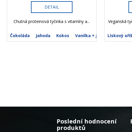
DETAIL
Chutná proteinová tyčinka s vitamíny a...
Veganská tyč
Čokoláda
Jahoda
Kokos
Vanilka + jogurt
Lískový oří
Z
á
Poslední hodnocení
p
produktů