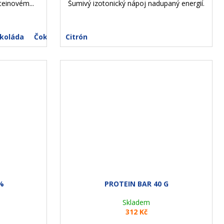
teinovém...
Šumivý izotonický nápoj nadupaný energií.
koláda
Čokoláda + mentol
Citrón
%
PROTEIN BAR 40 G
Skladem
312 Kč