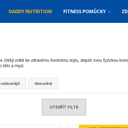
DADDY NUTRITION
FITNESS POMŮCKY
ZD
řebujete najít?
HLEDAT
 chtějí vrátit ke zdravému životnímu stylu, zlepšit svou fyzickou kon
 tělo a mysl.
oporučujeme
rodávanější
Abecedně
OTEVŘÍT FILTR