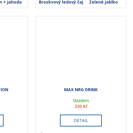
n + jahoda
Růžová limonáda
Broskvový ledový čaj
Zelené jablko
TION
MAX NRG DRINK
Skladem
220 Kč
DETAIL