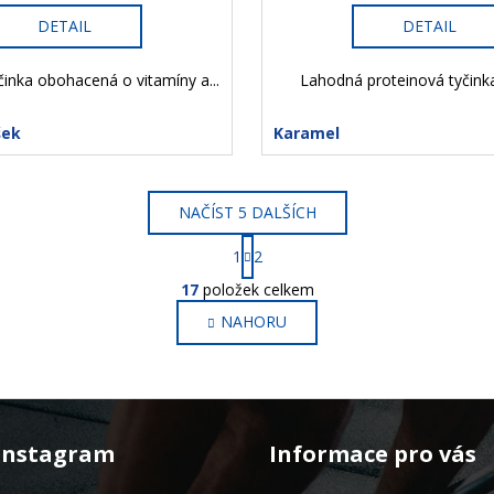
DETAIL
DETAIL
inka obohacená o vitamíny a...
Lahodná proteinová tyčinka 
šek
Karamel
NAČÍST 5 DALŠÍCH
S
1
2
t
O
r
17
položek celkem
v
á
NAHORU
l
n
k
á
o
d
v
a
á
c
n
í
Instagram
Informace pro vás
í
p