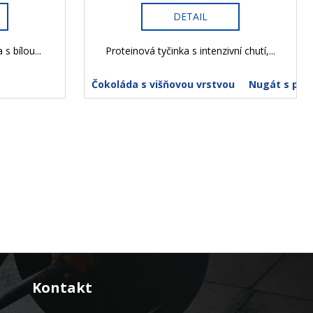
DETAIL
s bílou...
Proteinová tyčinka s intenzivní chutí,...
Čokoláda s višňovou vrstvou
Nugát s pist
Kontakt