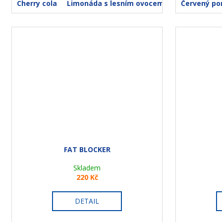
Cherry cola
Limonáda s lesním ovocem
Meloun
Červený p
FAT BLOCKER
Skladem
220 Kč
DETAIL