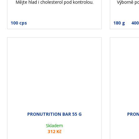
Mějte hlad i cholesterol pod kontrolou.
Výborně po
100 cps
180 g
400
PRONUTRITION BAR 55 G
PRON
Skladem
312 Kč