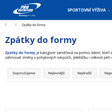
K
Přejít
na
o
SPORTOVNÍ VÝŽIVA
obsah
Zpět
Zpět
š
do
do
í
Domů
Zpátky do formy
Co pot
k
obchodu
obchodu
Zpátky do formy
Zpátky do formy
je kategorie zaměřená na pomoc lidem, kteří se
zahrnovat změny v pohybových návycích, jídelníčku i celkové péči o
Ř
D
a
Doporučujeme
Nejlevnější
Nejdražší
Nejp
z
e
n
í
p
V