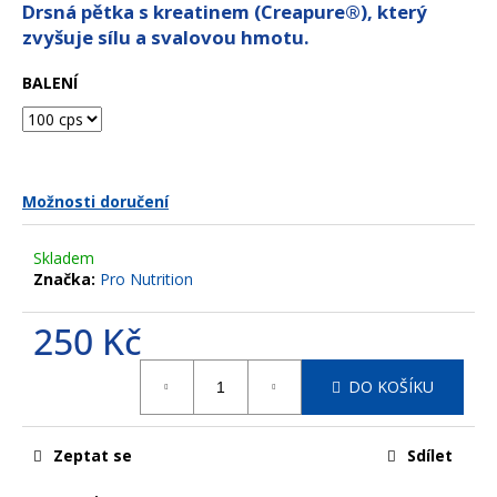
z
Drsná pětka s kreatinem (Creapure®), který
a
5
zvyšuje sílu a svalovou hmotu.
hvězdiček.
j
í
BALENÍ
t
?
Možnosti doručení
HLEDAT
Skladem
Značka:
Pro Nutrition
250 Kč
D
Měrná
o
DO KOŠÍKU
cena:
p
o
r
Zeptat se
Sdílet
u