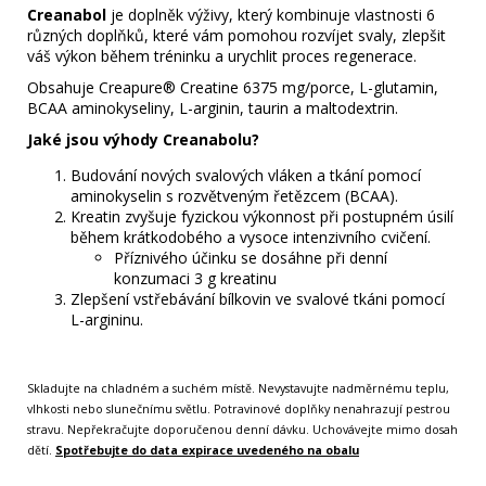
Creanabol
je doplněk výživy, který kombinuje vlastnosti 6
různých doplňků, které vám pomohou rozvíjet svaly, zlepšit
váš výkon během tréninku a urychlit proces regenerace.
Obsahuje Creapure® Creatine 6375 mg/porce,
L-glutamin
,
BCAA aminokyseliny
,
L-arginin
,
taurin
a maltodextrin.
Jaké jsou výhody Creanabolu?
Budování nových svalových vláken a tkání pomocí
aminokyselin s rozvětveným řetězcem (BCAA).
Kreatin zvyšuje fyzickou výkonnost při postupném úsilí
během krátkodobého a vysoce intenzivního cvičení.
Příznivého účinku se dosáhne při denní
konzumaci
3 g kreatinu
Zlepšení vstřebávání bílkovin ve svalové tkáni pomocí
L-argininu.
Skladujte na chladném a suchém místě. Nevystavujte nadměrnému teplu,
vlhkosti nebo slunečnímu světlu. Potravinové doplňky nenahrazují pestrou
stravu. Nepřekračujte doporučenou denní dávku. Uchovávejte mimo dosah
dětí.
Spotřebujte do data expirace uvedeného na obalu