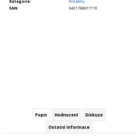
č
Kategorie
:
Kreatiny
u
EAN
:
6421766017110
j
e
m
e
Popis
Hodnocení
Diskuze
Ostatní informace