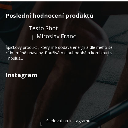
Z
á
Poslední hodnocení produktů
p
a
Testo Shot
t
Miroslav Franc
|
Hodnocení produktu je 5 z 5 hvězdiček.
í
Špičkový produkt , který mě dodává energii a dle mého se
cítím méně unavený. Používám dlouhodobě a kombinuji s
Tribulus...
Instagram
Sledovat na Instagramu